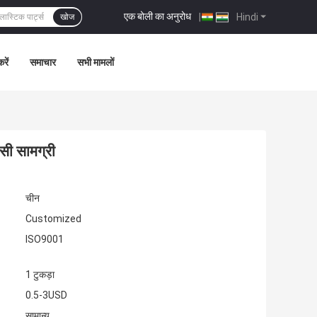
एक बोली का अनुरोध
|
Hindi
खोज
रें
समाचार
सभी मामलों
सी सामग्री
चीन
Customized
ISO9001
1 टुकड़ा
0.5-3USD
सामान्य