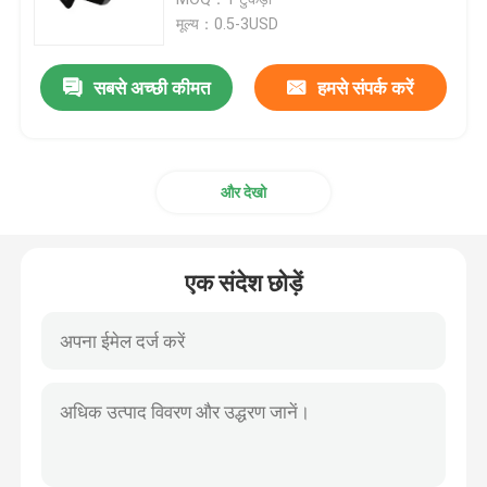
मूल्य：0.5-3USD
सीएनसी मशीनीकृत प्लास्टिक पार्ट्स
सबसे अच्छी कीमत
हमसे संपर्क करें
सीएनसी मशीनीकृत एयरोस्पेस पार्ट्स
और देखो
प्रेसिजन सिरेमिक पार्ट्स
XYZ रैखिक चरण
एक संदेश छोड़ें
स्वचालन फिक्स्चर
प्रेसिजन चिकित्सा अवयव
धातु रोबोट पार्ट्स