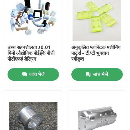
उच्च सहनशीलता ±0.01
अनुकूलित प्लास्टिक मशीनिंग
मिमी औद्योगिक पीईईके पीसी
पार्ट्स - टी/टी भुगतान
पीटीएफई डेल्रिन
स्वीकृत
जांच भेजें
जांच भेजें
होम
उत्पाद
वीआर दिखाएँ