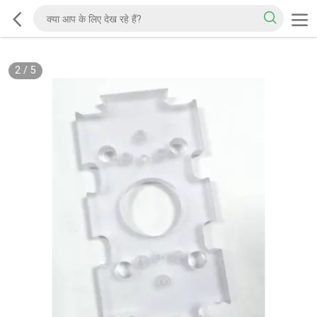
2
/
5