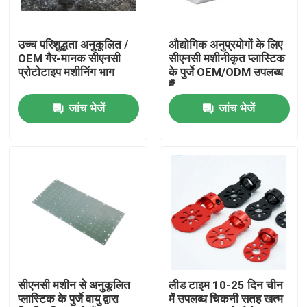
हमारे बारे में
उच्च परिशुद्धता अनुकूलित /
औद्योगिक अनुप्रयोगों के लिए
OEM गैर-मानक सीएनसी
सीएनसी मशीनीकृत प्लास्टिक
प्रोटोटाइप मशीनिंग भाग
के पुर्जे OEM/ODM उपलब्ध
फैक्टरी यात्रा
हैं
जांच भेजें
जांच भेजें
गुणवत्ता नियंत्रण
हमसे संपर्क करें
समाचार
सभी मामलों
सीएनसी मशीन से अनुकूलित
लीड टाइम 10-25 दिन चीन
प्लास्टिक के पुर्जे वायु द्वारा
में उपलब्ध चिकनी सतह खत्म
प्रेसिजन सीएनसी मशीनीकृत भागों